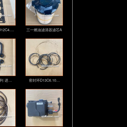
2C4.…
三一燃油滤清器滤芯A
0…
系列 进…
密封环D13C6.10…