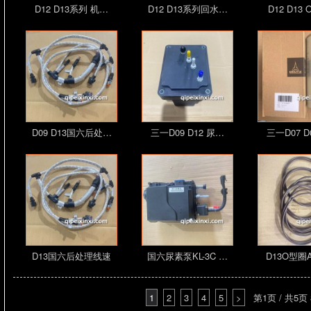
D12 D13系列 机…
D12 D13系列回水…
D12 D13
D09 D13国六后处…
三一D09 D12 尿…
三一D07 D
D13国六后处理线速
国六尿素泵KL-3C …
D13O型圈A
D…
1
2
3
4
5
>
第1页 / 共5页