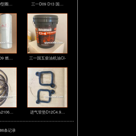
 O型圈…
三一D09 D13 国…
09 燃…
三一国五柴油机油CI-
…
2106…
进气管垫D12C4.9…
 86条记录