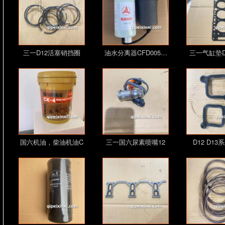
三一D12活塞销挡圈
油水分离器CFD005…
三一气缸垫D1
D…
国六机油，柴油机油C
三一国六尿素喷嘴12
D12 D13
I…
0…