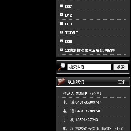
D07
D12
D13
TCD5.7
D06
滤清器机油尿素及后处理配件
搜索
联系我们
更多
联系人:
吴经理
（经理）
电 话:
0431-85809747
电 话:
0431-85809746
手 机:
13596437240
地 址:吉林省 长春市 市辖区 正阳街