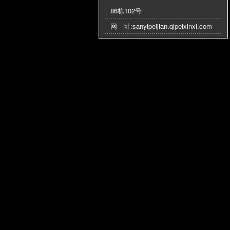
86栋102号
网 址:
sanyipeijian.qipeixinxi.com