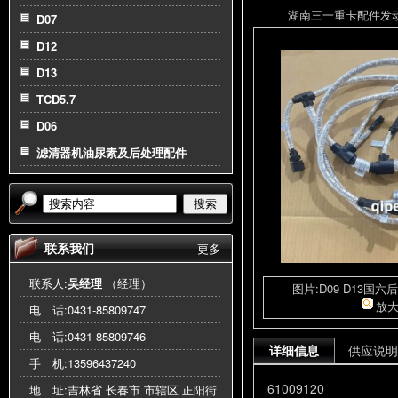
湖南三一重卡配件发动机总
D07
D12
D13
TCD5.7
D06
滤清器机油尿素及后处理配件
搜索
联系我们
更多
联系人:
吴经理
（经理）
图片:D09 D13国六
放
电 话:
0431-85809747
电 话:
0431-85809746
详细信息
供应说明
手 机:
13596437240
61009120
地 址:吉林省 长春市 市辖区 正阳街