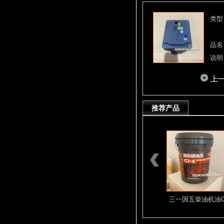
类型
品名
说明
上
推荐产品
D12 D13系列
密封环D13C6.
三一国五柴油机油