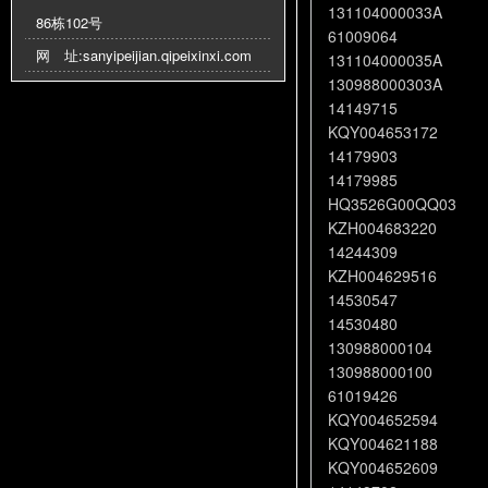
131104000033A
86栋102号
61009064
网 址:
sanyipeijian.qipeixinxi.com
131104000035A
130988000303A
14149715
KQY004653172
14179903
14179985
HQ3526G00QQ03
KZH004683220
14244309
KZH004629516
14530547
14530480
130988000104
130988000100
61019426
KQY004652594
KQY004621188
KQY004652609