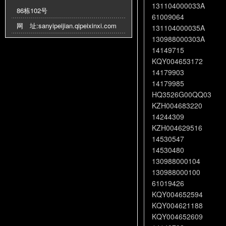
131104000033A
86栋102号
61009064
网 址:
sanyipeijian.qipeixinxi.com
131104000035A
130988000303A
14149715
KQY004653172
14179903
14179985
HQ3526G00QQ03
KZH004683220
14244309
KZH004629516
14530547
14530480
130988000104
130988000100
61019426
KQY004652594
KQY004621188
KQY004652609