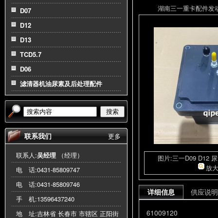
湖南三一重卡配件发动机总
D07
D12
D13
TCD5.7
D06
滤清器机油尿素及后处理配件
搜索
联系我们
更多
联系人:
吴经理
（经理）
图片:三一D09 D12
放
电 话:
0431-85809747
电 话:
0431-85809746
详细信息
供应说明
手 机:
13596437240
61009120
地 址:吉林省 长春市 市辖区 正阳街