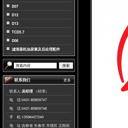
D07
D12
D13
TCD5.7
D06
滤清器机油尿素及后处理配件
搜索
联系我们
更多
联系人:
吴经理
（经理）
电 话:
0431-85809747
电 话:
0431-85809746
手 机:
13596437240
地 址:吉林省 长春市 市辖区 正阳街