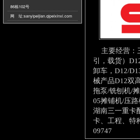
86栋102号
网 址:
sanyipeijian.qipeixinxi.com
主要经营：
引，载货）D1
卸车，D12/D
械产品D12双
拖泵/铣刨机/
05摊铺机/压
湖南三一重卡
卡、工程、特种
09747