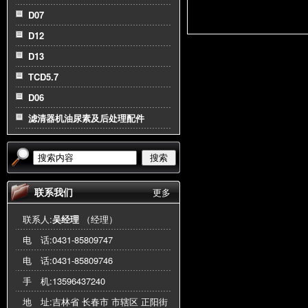
D07
D12
D13
TCD5.7
D06
滤清器机油尿素及后处理配件
搜索
联系我们
更多
联系人:
吴经理
（经理）
电 话:
0431-85809747
电 话:
0431-85809746
手 机:
13596437240
地 址:吉林省 长春市 市辖区 正阳街