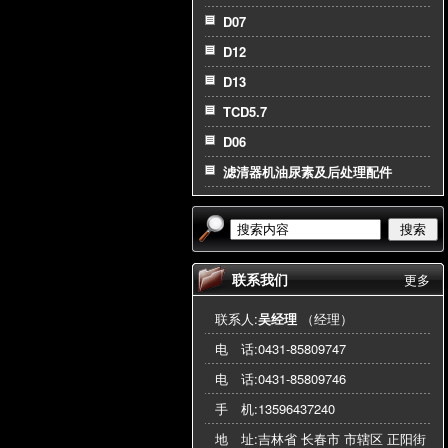
D07
D12
D13
TCD5.7
D06
滤清器机油尿素及后处理配件
搜索
联系我们
更多
联系人:
吴经理
（经理）
电 话:
0431-85809747
电 话:
0431-85809746
手 机:
13596437240
地 址:吉林省 长春市 市辖区 正阳街