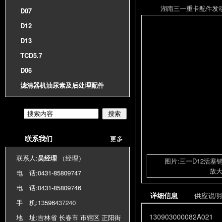
湖南三一重卡配件发动机总
D07
D12
D13
TCD5.7
D06
滤清器机油尿素及后处理配件
搜索
联系我们
更多
联系人:
吴经理
（经理）
图片:三一D12活塞销挡
放
电 话:
0431-85809747
电 话:
0431-85809746
详细信息
供应说明
手 机:
13596437240
130903000082A021
地 址:吉林省 长春市 市辖区 正阳街