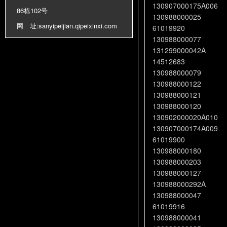
130907000175A006
86栋102号
130988000025
网 址:
sanyipeijian.qipeixinxi.com
61019920
130988000077
131299000042A
14512683
130988000079
130988000122
130988000121
130988000120
130902000020A010
130907000174A009
61019900
130988000180
130988000203
130988000127
130988000292A
130988000047
61019916
130988000041