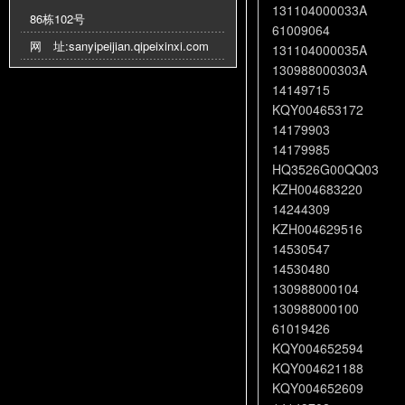
131104000033A
86栋102号
61009064
网 址:
sanyipeijian.qipeixinxi.com
131104000035A
130988000303A
14149715
KQY004653172
14179903
14179985
HQ3526G00QQ03
KZH004683220
14244309
KZH004629516
14530547
14530480
130988000104
130988000100
61019426
KQY004652594
KQY004621188
KQY004652609