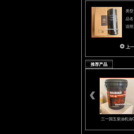
类型
品名
说明
上
推荐产品
D12 D13系列
密封环D13C6.
三一国五柴油机油