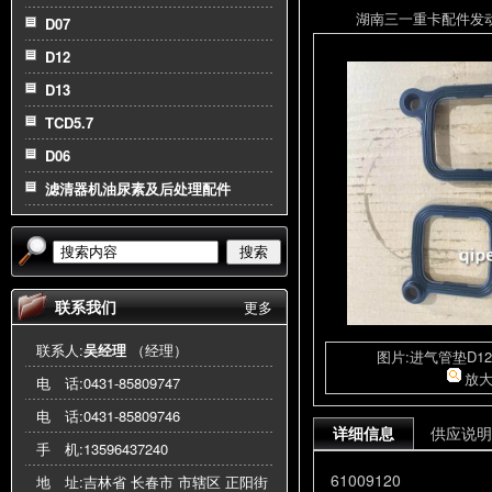
湖南三一重卡配件发动机总
D07
D12
D13
TCD5.7
D06
滤清器机油尿素及后处理配件
搜索
联系我们
更多
联系人:
吴经理
（经理）
图片:进气管垫D12C4
放
电 话:
0431-85809747
电 话:
0431-85809746
详细信息
供应说明
手 机:
13596437240
61009120
地 址:吉林省 长春市 市辖区 正阳街