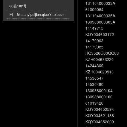
131104000033A
86栋102号
61009064
网 址:
sanyipeijian.qipeixinxi.com
131104000035A
130988000303A
14149715
KQY004653172
14179903
14179985
HQ3526G00QQ03
KZH004683220
14244309
KZH004629516
14530547
14530480
130988000104
130988000100
61019426
KQY004652594
KQY004621188
KQY004652609