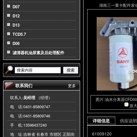
湖南三一重卡配件发动机总
D07
D12
D13
TCD5.7
D06
滤清器机油尿素及后处理配件
搜索
联系我们
更多
联系人:
吴经理
（经理）
图片:油水分离器CFD0
放
电 话:
0431-85809747
电 话:
0431-85809746
详细信息
供应说明
手 机:
13596437240
61009120
地 址:吉林省 长春市 市辖区 正阳街