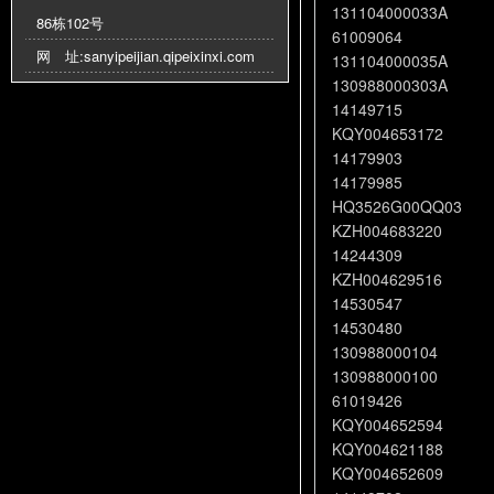
131104000033A
86栋102号
61009064
网 址:
sanyipeijian.qipeixinxi.com
131104000035A
130988000303A
14149715
KQY004653172
14179903
14179985
HQ3526G00QQ03
KZH004683220
14244309
KZH004629516
14530547
14530480
130988000104
130988000100
61019426
KQY004652594
KQY004621188
KQY004652609