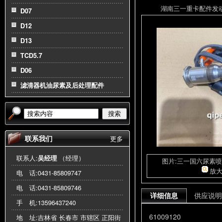
湖南三一重卡配件发动机总
D07
D12
D13
TCD5.7
D06
滤清器机油尿素及后处理配件
搜索
联系我们
更多
联系人:
吴经理
（经理）
图片:三一国六尿素喷嘴1
放
电 话:
0431-85809747
电 话:
0431-85809746
详细信息
供应说明
手 机:
13596437240
61009120
地 址:吉林省 长春市 市辖区 正阳街