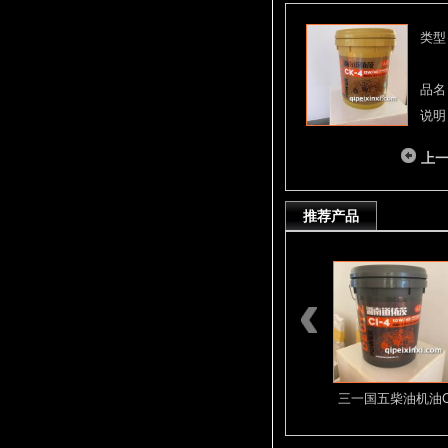
类型
品名
说明
上
推荐产品
D12 D13系列
密封环D13C6.
三一国五柴油机油